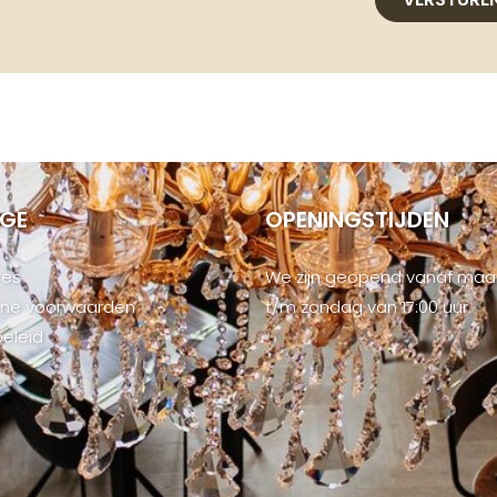
IGE
OPENINGSTIJDEN
res
We zijn geopend vanaf ma
ne voorwaarden
t/m zondag van 17:00 uur.
beleid