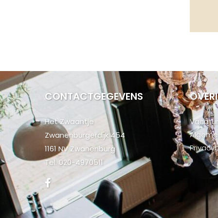
CONTACTGEGEVENS
OVER
Het Zwaantje
Vacatu
Algeme
Zwanenburgerdijk 454
Privacy
1161 NV Zwanenburg
Tel.
020-4970511