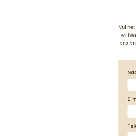
Vul he
wij hie
ons
pr
Na
E-m
Te