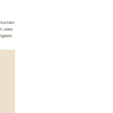
n komen
en. Lees
omgaan.